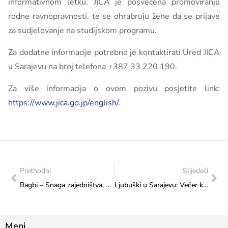
informativnom letku. JICA je posvećena promoviranju
rodne ravnopravnosti, te se ohrabruju žene da se prijave
za sudjelovanje na studijskom programu.
Za dodatne informacije potrebno je kontaktirati Ured JICA
u Sarajevu na broj telefona +387 33 220 190.
Za više informacija o ovom pozivu posjetite link:
https://www.jica.go.jp/english/.
Prethodni
Slijedeći
Ragbi – Snaga zajedništva, športskog duha i fair-playa
Ljubuški u Sarajevu: Večer kulture, tradicije i zajedništva na Šetnici kulture
Meni