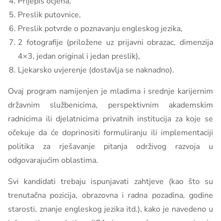
Prijepis ocjena,
Preslik putovnice,
Preslik potvrde o poznavanju engleskog jezika,
2 fotografije (priložene uz prijavni obrazac, dimenzija
4×3, jedan original i jedan preslik),
Ljekarsko uvjerenje (dostavlja se naknadno).
Ovaj program namijenjen je mladima i srednje karijernim
državnim službenicima, perspektivnim akademskim
radnicima ili djelatnicima privatnih institucija za koje se
očekuje da će doprinositi formuliranju ili implementaciji
politika za rješavanje pitanja održivog razvoja u
odgovarajućim oblastima.
Svi kandidati trebaju ispunjavati zahtjeve (kao što su
trenutačna pozicija, obrazovna i radna pozadina, godine
starosti, znanje engleskog jezika itd.), kako je navedeno u