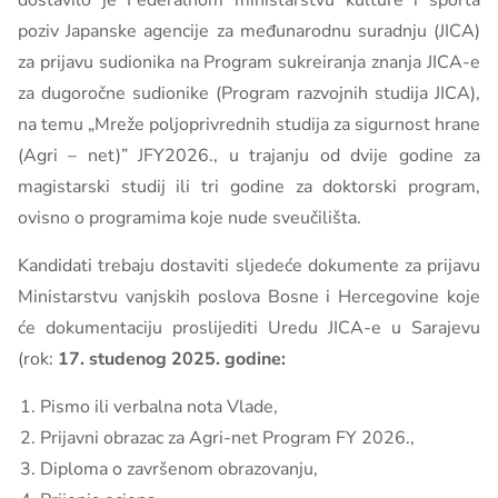
dostavilo je Federalnom ministarstvu kulture i športa
poziv Japanske agencije za međunarodnu suradnju (JICA)
za prijavu sudionika na Program sukreiranja znanja JICA-e
za dugoročne sudionike (Program razvojnih studija JICA),
na temu „Mreže poljoprivrednih studija za sigurnost hrane
(Agri – net)” JFY2026., u trajanju od dvije godine za
magistarski studij ili tri godine za doktorski program,
ovisno o programima koje nude sveučilišta.
Kandidati trebaju dostaviti sljedeće dokumente za prijavu
Ministarstvu vanjskih poslova Bosne i Hercegovine koje
će dokumentaciju proslijediti Uredu JICA-e u Sarajevu
(rok:
17. studenog 2025. godine:
Pismo ili verbalna nota Vlade,
Prijavni obrazac za Agri-net Program FY 2026.,
Diploma o završenom obrazovanju,