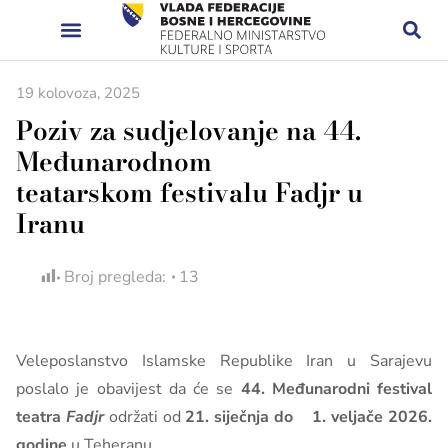
19 kolovoza, 2025
Poziv za sudjelovanje na 44.
Međunarodnom
teatarskom festivalu Fadjr u
Iranu
Broj pregleda:
13
Veleposlanstvo Islamske Republike Iran u Sarajevu
poslalo je obavijest da će se
44. Međunarodni festival
teatra
Fadjr
održati od
21. siječnja do 1. veljače 2026.
godine
u Teheranu.