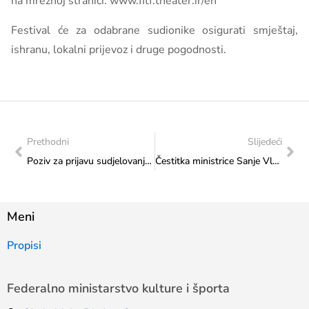
na mrežnoj stranici: www.fitf.theater.ir/en
Festival će za odabrane sudionike osigurati smještaj,
ishranu, lokalni prijevoz i druge pogodnosti.
Prethodni
Slijedeći
Poziv za prijavu sudjelovanja na 33. dodjeli nagrade Svjetska knjiga godine Islamske Republike Iran
Čestitka ministrice Sanje Vlaisavljević Atletskom klubu „Volim trčanje“
Meni
Propisi
Federalno ministarstvo kulture i športa