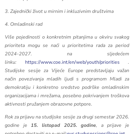
3. Zajednički život u mirnim i inkluzivnim društvima
4. Omladinski rad
Više pojedinosti o konkretnim pitanjima u okviru svakog
prioriteta mogu se naći u prioritetima rada za period
2024-2027. na sljedećem
linku:
https://www.coe.int/en/web/youth/priorities
.
Studijske sesije za Vijeće Europe predstavljaju važan
način povezivanja mladih ljudi s programom Mladi za
demokratiju i konkretno sredstvo podrške omladinskim
organizacijama i mrežama, posebno pokrivanjem troškova
aktivnosti pružanjem obrazovne po
tpore.
Rok za prijavu na studijske sesije za drugi semestar 2026.
godine je
15. listopad 2025. godine
, a prijave je
potrebno dostaviti na e-mail
:
eyc.studysessions@coe.int