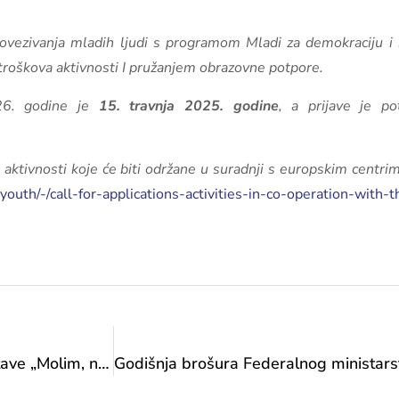
 povezivanja mladih ljudi s programom Mladi za demokraciju 
roškova aktivnosti I pružanjem obrazovne potpore.
026. godine je
15. travnja 2025. godine
, a prijave je po
za aktivnosti koje će biti održane u suradnji s europskim centri
youth/-/call-for-applications-activities-in-co-operation-with
Čestitka ministrice Vlaisavljević povodom predstave „Molim, ne zaklanjajte mi sunce“