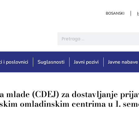
BOSANSKI
i i poslovnici
Suglasnosti
Javni pozivi
Javne nabave
mlade (CDEJ) za dostavljanje prijav
opskim omladinskim centrima u 1. sem