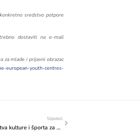
i konkretno sredstvo potpore
trebno dostaviti na e-mail
ma za mlade i prijavni obrazac
-the-european-youth-centres-
Slijedeći
Godišnja brošura Federalnog ministarstva kulture i športa za 2024. godinu