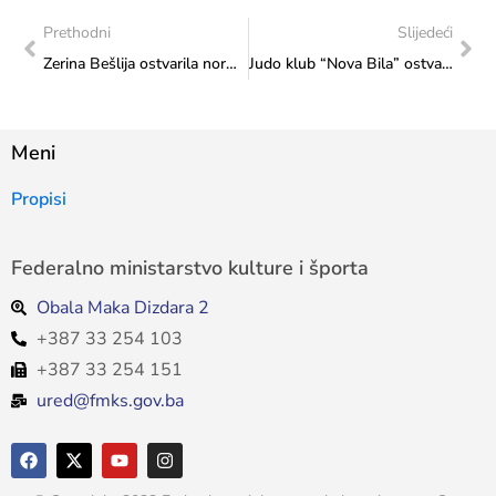
Prethodni
Slijedeći
Zerina Bešlija ostvarila normu za Svjetsko prvenstvo i postavila državni rekord
Judo klub “Nova Bila” ostvario vrhunske rezultate na europskim kupovima
Meni
Propisi
Federalno ministarstvo kulture i športa
Obala Maka Dizdara 2
+387 33 254 103
+387 33 254 151
ured@fmks.gov.ba