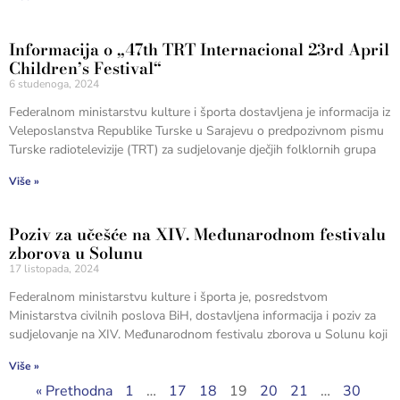
Informacija o „47th TRT Internacional 23rd April
Children’s Festival“
6 studenoga, 2024
Federalnom ministarstvu kulture i športa dostavljena je informacija iz
Veleposlanstva Republike Turske u Sarajevu o predpozivnom pismu
Turske radiotelevizije (TRT) za sudjelovanje dječjih folklornih grupa
Više »
Poziv za učešće na XIV. Međunarodnom festivalu
zborova u Solunu
17 listopada, 2024
Federalnom ministarstvu kulture i športa je, posredstvom
Ministarstva civilnih poslova BiH, dostavljena informacija i poziv za
sudjelovanje na XIV. Međunarodnom festivalu zborova u Solunu koji
Više »
« Prethodna
1
…
17
18
19
20
21
…
30