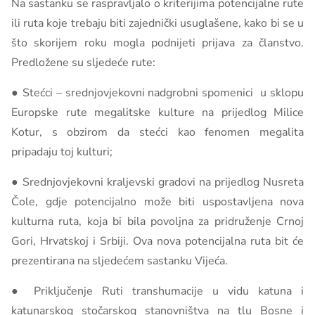
Na sastanku se raspravljalo o kriterijima potencijalne rute
ili ruta koje trebaju biti zajednički usuglašene, kako bi se u
što skorijem roku mogla podnijeti prijava za članstvo.
Predložene su sljedeće rute:
● Stećci – srednjovjekovni nadgrobni spomenici u sklopu
Europske rute megalitske kulture na prijedlog Milice
Kotur, s obzirom da stećci kao fenomen megalita
pripadaju toj kulturi;
● Srednjovjekovni kraljevski gradovi na prijedlog Nusreta
Čole, gdje potencijalno može biti uspostavljena nova
kulturna ruta, koja bi bila povoljna za pridruženje Crnoj
Gori, Hrvatskoj i Srbiji. Ova nova potencijalna ruta bit će
prezentirana na sljedećem sastanku Vijeća.
● Priključenje Ruti transhumacije u vidu katuna i
katunarskog stočarskog stanovništva na tlu Bosne i