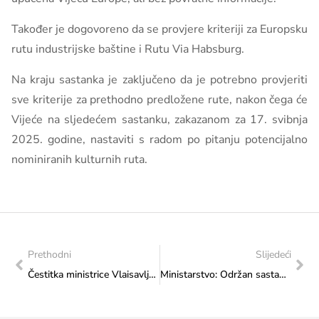
Također je dogovoreno da se provjere kriteriji za Europsku
rutu industrijske baštine i Rutu Via Habsburg.
Na kraju sastanka je zaključeno da je potrebno provjeriti
sve kriterije za prethodno predložene rute, nakon čega će
Vijeće na sljedećem sastanku, zakazanom za 17. svibnja
2025. godine, nastaviti s radom po pitanju potencijalno
nominiranih kulturnih ruta.
Prethodni
Slijedeći
Čestitka ministrice Vlaisavljević Zakladi Ljudsko bratstvo
Ministarstvo: Održan sastanak s predstavnicama Sarajevo Photography Festivala