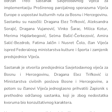
održan Treći sastanak Savjetodavnog vijeća za
implementaciju Proširenog parcijalnog sporazuma Vijeća
Europe o uspostavi kulturnih ruta za Bosnu i Hercegovinu.
Sastanku su nazočili: Dragana Elez Trifković, Aleksandra
Sorajić, Dragana Vujanović, Vinko Šarac, Milica Kotur,
Merima Hajdarbegović, Selma Bašić-Čerkezović, Amira
Salić-Bezdrob, Fatima Jalčin i Nusret Čolo, član Vijeća
ispred Federalnog ministarstva kulture i športa i zamjenik
predsjednice Vijeća.
Sastanak je otvorila predsjednica Savjetodavnog vijeća za
Bosnu i Hercegovinu, Dragana Elez Trifković iz
Ministarstva civilnih poslova Bosne i Hercegovine, a
potom su članovi Vijeća jednoglasno prihvatili Zapisnik s
prethodno održanog sastanka, koji je zbog nedostatka
kvoruma bio konzultativnog karaktera.