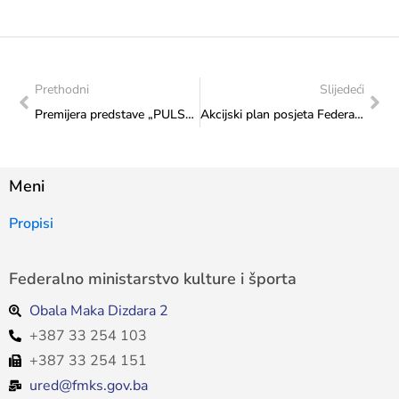
Prethodni
Slijedeći
Premijera predstave „PULS“ u SARTR-u: Inkluzija kao srce suvremenog teatra
Akcijski plan posjeta Federalnog ministarstva kulture i športa: Realiziran posjet Narodnom pozorištu Sarajevo
Meni
Propisi
Federalno ministarstvo kulture i športa
Obala Maka Dizdara 2
+387 33 254 103
+387 33 254 151
ured@fmks.gov.ba