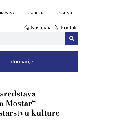
HRVATSKI
СРПСКИ
ENGLISH
Naslovna
Kontakt
Informacije
 sredstava
na Mostar“
tarstvu kulture