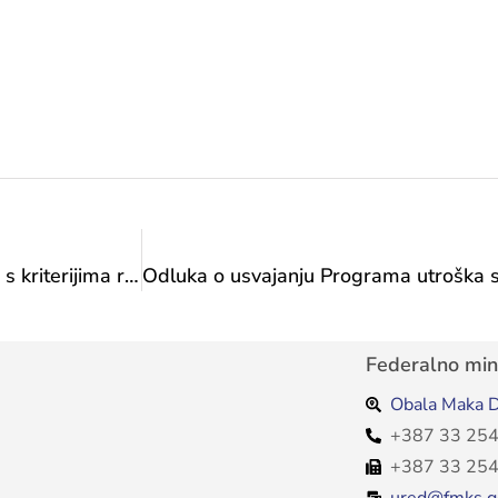
Odluka o usvajanju Programa utroška sredstava s kriterijima raspodjele sredstava „Subvencije javnim poduzećima – sufinanciranje rada JP Filmski centar Sarajevo za očuvanje i zaštitu filmske građe“ utvrđenih Proračunom Federacije BiH za 2024. godine Federalnom ministarstvu kulture i športa – Federalnom ministarstvu kulture i sporta
Federalno mini
Obala Maka D
+387 33 254
+387 33 254