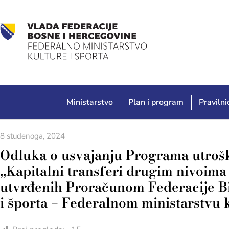
Ministarstvo
Plan i program
Pravilnic
8 studenoga, 2024
Odluka o usvajanju Programa utroška
„Kapitalni transferi drugim nivoima
utvrđenih Proračunom Federacije Bi
i športa – Federalnom ministarstvu k