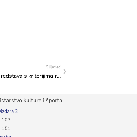
Slijedeći
Odluka o usvajanju Programa utroška sredstava s kriterijima raspodjele sredstava „Tekući transferi drugim nivoima vlasti i fondovima – Sportske igre mladih“ utvrđenih Proračunom Federacije BiH za 2024. godine Federalnom ministarstvu kulture i športa – Federalnom ministarstvu kulture i sporta
starstvo kulture i športa
izdara 2
 103
 151