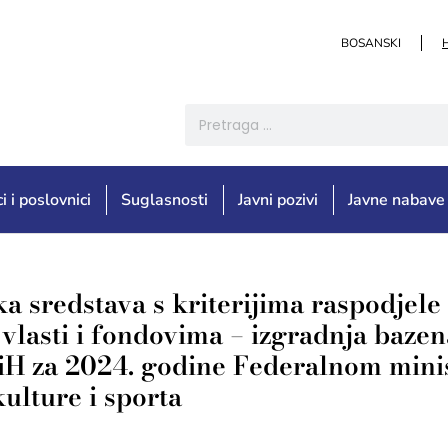
BOSANSKI
i i poslovnici
Suglasnosti
Javni pozivi
Javne nabave
 sredstava s kriterijima raspodjele
 vlasti i fondovima – izgradnja baze
H za 2024. godine Federalnom minis
ulture i sporta