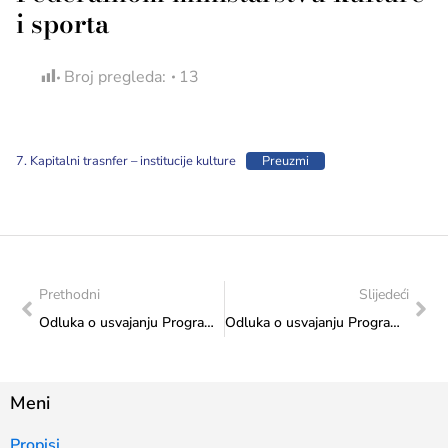
i sporta
Broj pregleda:
13
7. Kapitalni trasnfer – institucije kulture
Preuzmi
Prethodni
Slijedeći
Odluka o usvajanju Programa utroška sredstava s kriterijima raspodjele sredstava „Tekući transferi drugim nivoima vlasti i fondovima – Sportske igre mladih“ utvrđenih Proračunom Federacije BiH za 2024. godine Federalnom ministarstvu kulture i športa – Federalnom ministarstvu kulture i sporta
Odluka o usvajanju Programa utroška sredstava s kriterijima raspodjele sredstava „Kapitalni transferi drugim nivoima vlasti i fondovima– izgradnja, adaptacija i rekonstrukcija športske infrastrukture“ utvrđenih Proračunom Federacije BiH za 2024. godine Federalnom ministarstvu kulture i športa – Federalnom ministarstvu kulture i sporta
Meni
Propisi