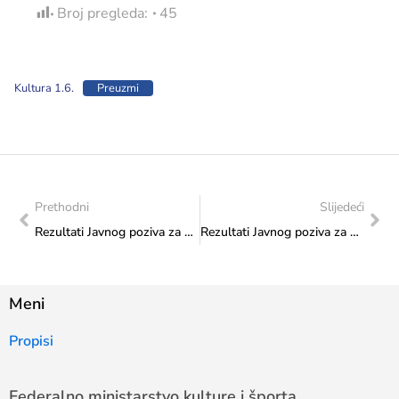
Broj pregleda:
45
Kultura 1.6.
Preuzmi
Prethodni
Slijedeći
Rezultati Javnog poziva za odabir projekata koji će se sufinancirati iz Proračuna FBiH u 2026. godini-Transfer za kulturu od značaja za Federaciju-Program 1. Projekti kulture od značaja za Federaciju: 1.4. Amaterski glazbeni, glazbeno-scenski i kazališni festivali – članice Europske festivalske asocijacije
Rezultati Javnog poziva za odabir projekata koji će se sufinancirati iz Proračuna FBiH u 2026. godini-Transfer za kulturu od značaja za Federaciju-Program 1. Projekti kulture od značaja za Federaciju: 1.7. Tradicijski festivali i smotre
Meni
Propisi
Federalno ministarstvo kulture i športa