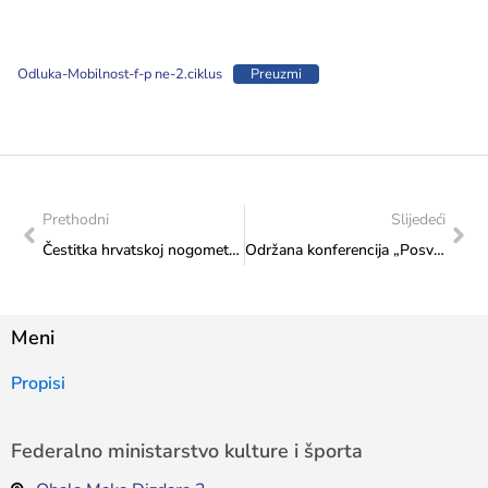
Odluka-Mobilnost-f-p ne-2.ciklus
Preuzmi
Prethodni
Slijedeći
Čestitka hrvatskoj nogometnoj reprezentaciji na ostvarenoj pobjedi i uspješnom nastavku natjecanja na Svjetskom prvenstvu
Održana konferencija „Posvećenost implementaciji Strategije za prevenciju i borbu protiv nasilja u obitelji 2024.-2027.“
Meni
Propisi
Federalno ministarstvo kulture i športa