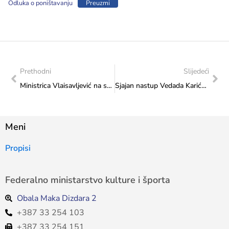
Odluka o poništavanju
Preuzmi
Prethodni
Slijedeći
Ministrica Vlaisavljević na svečanom koncertu povodom 30. obljetnice Glazbene škole Posušje
Sjajan nastup Vedada Karića u Azerbajdžanu
Meni
Propisi
Federalno ministarstvo kulture i športa
Obala Maka Dizdara 2
+387 33 254 103
+387 33 254 151