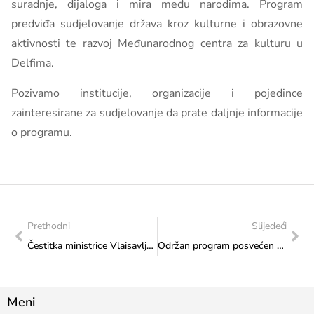
suradnje, dijaloga i mira među narodima. Program
predviđa sudjelovanje država kroz kulturne i obrazovne
aktivnosti te razvoj Međunarodnog centra za kulturu u
Delfima.
Pozivamo institucije, organizacije i pojedince
zainteresirane za sudjelovanje da prate daljnje informacije
o programu.
Prethodni
Slijedeći
Čestitka ministrice Vlaisavljević iMTM-u Sarajevo
Održan program posvećen osnaživanju mladih „Vrijeme je za mlade, mir i sigurnost u BiH“
Meni