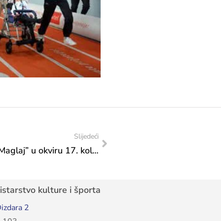
Slijedeći
Pobjedom nad ekipom IOK „A.S. Huso Maglaj” u okviru 17. kola Premijer lige Bosne i Hercegovine rezultatom 3:0, Odbojkaški klub invalida „Fantomi“ kolo prije kraja sezone obranio je naslov prvaka Bosne i Hercegovine u sjedećoj odbojci
starstvo kulture i športa
izdara 2