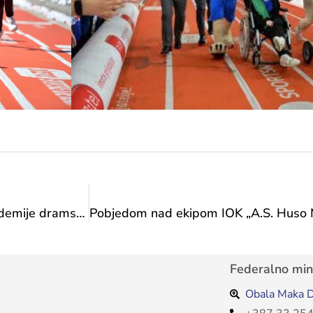
Ministrica Vlaisavljević primila predstavnice Akademije dramskih umjetnosti u Tuzli
Federalno mini
Obala Maka D