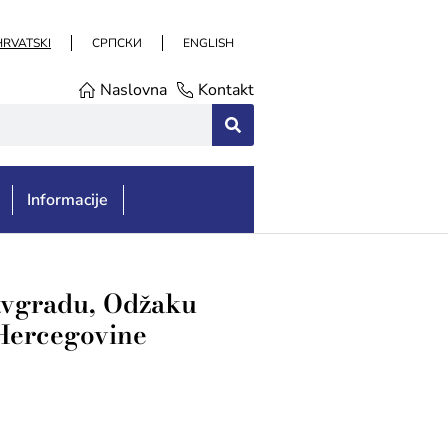
HRVATSKI
СРПСКИ
ENGLISH
Naslovna
Kontakt
Informacije
avgradu, Odžaku
 Hercegovine