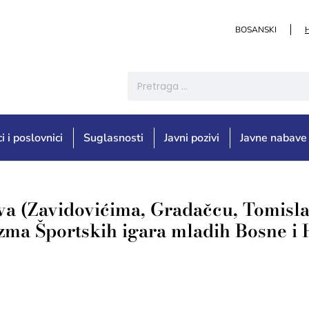
BOSANSKI
i i poslovnici
Suglasnosti
Javni pozivi
Javne nabave
va (Zavidovićima, Gradačcu, Tomisl
lazma Športskih igara mladih Bosne i