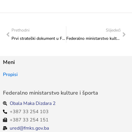
Prethodni
Slijedeći
Prvi strateški dokument u Federaciji Bosne i Hercegovine namijenjen mladima: Na prijedlog Federalnog ministarstva kulture i športa Vlada Federacije Bosne i Hercegovine utvrdila prijedlog Strategije za mlade 2025.-2034. godine
Federalno ministarstvo kulture i športa: Ministrica Sanja Vlaisavljević na sastanku s predstavnicima Olimpijskog komiteta Bosne i Hercegovine
Meni
Propisi
Federalno ministarstvo kulture i športa
Obala Maka Dizdara 2
+387 33 254 103
+387 33 254 151
ured@fmks.gov.ba