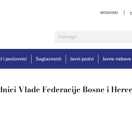
BOSANSKI
i i poslovnici
Suglasnosti
Javni pozivi
Javne nabave
ednici Vlade Federacije Bosne i Herc