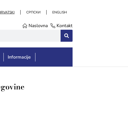
HRVATSKI
СРПСКИ
ENGLISH
Naslovna
Kontakt
Informacije
egovine