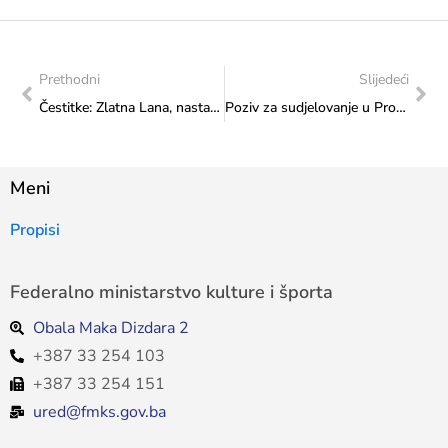
Prethodni
Slijedeći
Čestitke: Zlatna Lana, nastavi da sijaš!
Poziv za sudjelovanje u Programu „Mladi i naslijeđe 2023“ u okviru manifestacije “Dani europskog naslijeđa 2023“
Meni
Propisi
Federalno ministarstvo kulture i športa
Obala Maka Dizdara 2
+387 33 254 103
+387 33 254 151
ured@fmks.gov.ba