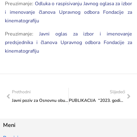
Preuzimanje:
Odluka o raspisivanju Javnog oglasa za izbor
i imenovanje članova Upravnog odbora Fondacije za
kinematografiju
Preuzimanje:
Javni oglas za izbor i imenovanje
predsjednika i članova Upravnog odbora Fondacije za
kinematografiju
Prethodni
Slijedeći
Javni poziv za Osnovnu obuku službenika za mlade u Federaciji Bosne i Hercegovine
PUBLIKACIJA “2023. godina – Federalno ministarstvo kulture i športa s ministricom Sanjom Vlaisavljević”
Meni