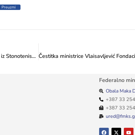
Preuzmi
Čestitka ministrice Vlaisavljević Harisi Mešetović iz Stonoteniskog kluba „Spin 2012“ povodom osvajanja državnog prvenstva za seniore i seniorke
Federalno mini
Obala Maka D
+387 33 254
+387 33 254
ured@fmks.g