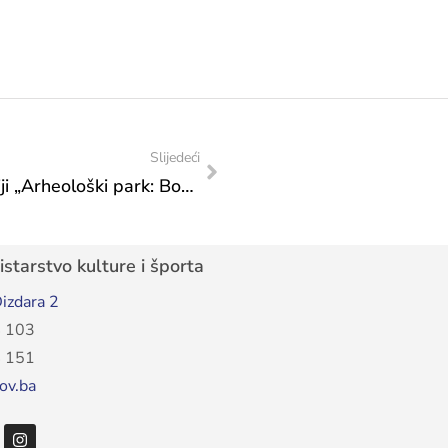
Slijedeći
Čestitka ministrice Vlaisavljević Fondaciji „Arheološki park: Bosanska piramida Sunca”
starstvo kulture i športa
izdara 2
 103
 151
ov.ba