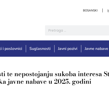
BOSANSKI
i i poslovnici
Suglasnosti
Javni pozivi
Javne nabave
osti te nepostojanju sukoba interesa 
ka javne nabave u 2025. godini