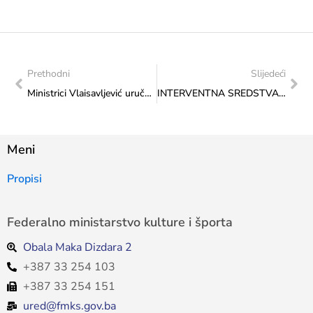
Prethodni
Slijedeći
Ministrici Vlaisavljević uručena zahvalnica Udruženja Rudarska glazba iz Kaknja
INTERVENTNA SREDSTVA – Formalno-pravno neispravne aplikacije u razdoblju do 26. oktobra 2023. godine
Meni
Propisi
Federalno ministarstvo kulture i športa
Obala Maka Dizdara 2
+387 33 254 103
+387 33 254 151
ured@fmks.gov.ba