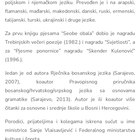
poljskom i njemačkom jeziku. Prevođen je i na arapski,
flamanski, mađarski, makedonski, danski, ruski, ermenski,
talijanski, turski, ukrajinski i druge jezike.
Za prvu knjigu pjesama “Seobe obala” dobio je nagradu
Trebinjskih večeri poezije (1982.) i nagradu “Svjetlosti”, a
za “Pjesme ponornice” nagradu “Skender Kulenović”
(1996.).
Jedan je od autora Rječnika bosanskog jezika (Sarajevo,
2007), koautor Pravopisnog priručnika
bosanskog/hrvatskog/srpskog jezika sa osnovama
gramatike (Sarajevo, 2013). Autor je ili koautor više
čitanki za osnovne i srednje škole u Bosni i Hercegovini.
Porodici, prijateljima i kolegama iskrena sućut u ime
ministrice Sanje Vlaisavljević i Federalnog ministarstva
kulture i športa.