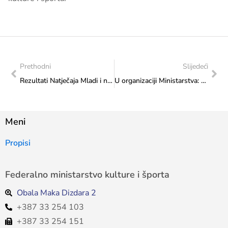
Prethodni
Slijedeći
Rezultati Natječaja Mladi i nasljeđe “Živa baština”
U organizaciji Ministarstva: Po prvi put upriličena Večer Hrvata Središnje Bosne u Sarajevu
Meni
Propisi
Federalno ministarstvo kulture i športa
Obala Maka Dizdara 2
+387 33 254 103
+387 33 254 151