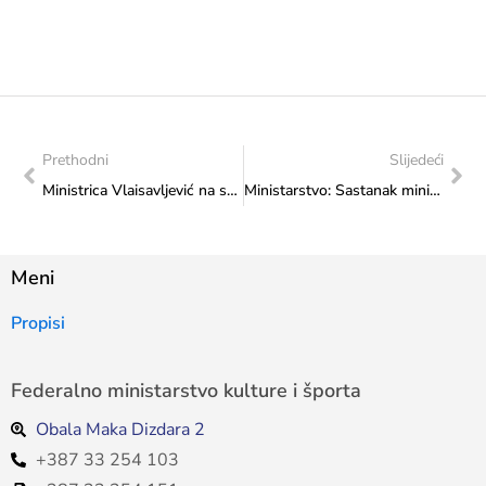
Prethodni
Slijedeći
Ministrica Vlaisavljević na sastanku s direktorom Festivala ulične umjetnosti, Alešom Kurtom
Ministarstvo: Sastanak ministrice Vlaisavljević i direktora nakladničke kuće “Synopsis”
Meni
Propisi
Federalno ministarstvo kulture i športa
Obala Maka Dizdara 2
+387 33 254 103