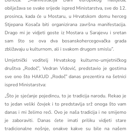
Bunoza: „Manifestacija Dani europskog nasljeđa,
obilježava se svake srijede ispred Ministarstva, sve do 12.
prosinca, kada će u Mostaru, u Hrvatskom domu herceg
Stjepana Kosača biti organizirana završna manifestacija.
Drago mi je vidjeti goste iz Mostara u Sarajevu i sretan
sam što se ova dva bosanskohercegovačka grada
zbližavaju u kulturnom, ali i svakom drugom smislu”.
Umjetnički voditelj Hrvatskog kulturno-umjetničkog
društva „Rodoč”, Vedran Vidović, predstavio je gostima
sve ono što HAKUD „Rodoč” danas prezentira na šetnici
ispred Ministarstva:
„Što je sjećanje pojedincu, to je tradicija narodu. Rekao je
to jedan veliki čovjek i to predstavlja srž onoga što vam
danas i mi želimo reći. Ovo je naša tradicija i ne smijemo
je zaboraviti. Danas ćete imati priliku vidjeti stare
tradicionalne nošnje, onakve kakve su bile na našem