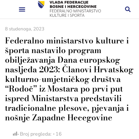
8 studenoga, 2023
Federalno ministarstvo kulture i
športa nastavilo program
obilježavanja Dana europskog
nasljeđa 2023: Članovi Hrvatskog
kulturno-umjetničkog društva
“Rodoč” iz Mostara po prvi put
ispred Ministarstva predstavili
tradicionalne plesove, pjevanja i
nošnje Zapadne Hecegovine
Broj pregleda:
16