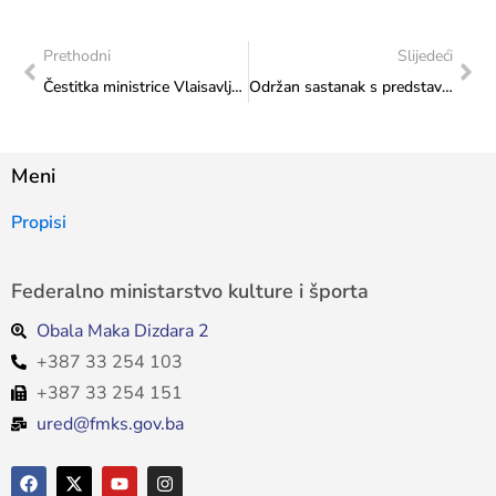
Prethodni
Slijedeći
Čestitka ministrice Vlaisavljević Općini Domaljevac-Šamac povodom održavanja Domaljevačke tkanice
Održan sastanak s predstavnikom udruženja Artikulacija
Meni
Propisi
Federalno ministarstvo kulture i športa
Obala Maka Dizdara 2
+387 33 254 103
+387 33 254 151
ured@fmks.gov.ba