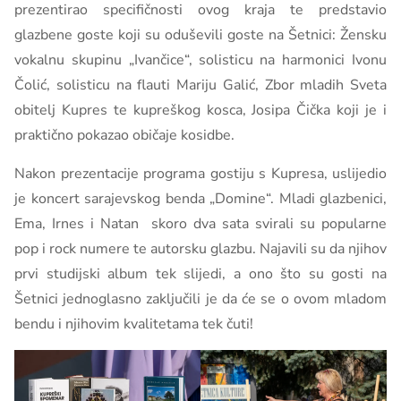
prezentirao specifičnosti ovog kraja te predstavio
glazbene goste koji su oduševili goste na Šetnici: Žensku
vokalnu skupinu „Ivančice“, solisticu na harmonici Ivonu
Čolić, solisticu na flauti Mariju Galić, Zbor mladih Sveta
obitelj Kupres te kupreškog kosca, Josipa Čička koji je i
praktično pokazao običaje kosidbe.
Nakon prezentacije programa gostiju s Kupresa, uslijedio
je koncert sarajevskog benda „Domine“. Mladi glazbenici,
Ema, Irnes i Natan skoro dva sata svirali su popularne
pop i rock numere te autorsku glazbu. Najavili su da njihov
prvi studijski album tek slijedi, a ono što su gosti na
Šetnici jednoglasno zaključili je da će se o ovom mladom
bendu i njihovim kvalitetama tek čuti!