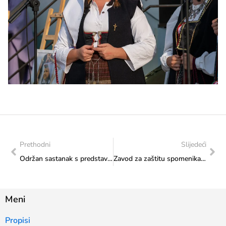
Prethodni
Slijedeći
Održan sastanak s predstavnikom udruženja Artikulacija
Zavod za zaštitu spomenika: Uvid u postojeće stanje arheoloških lokaliteta i odnos prema trasi predviđenoj za rekonstrukciju i proširenje sustava toplovoda u Kaknju i prigradskim naseljima
Meni
Propisi