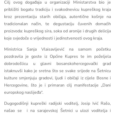
Cilj ovog događaja u organizaciji Ministarstva bio je
približiti bogatu tradiciju i svakodnevicu kupreškog kraja
kroz prezentaciju starih običaja, autentične košnje na
tradicionalan način, te degustaciju čuvenih domaćih
proizvoda: kupreškog sira, soka od aronije i drugih delicija
koje svjedoče o vrijednosti i jedinstvenosti ovog kraja.
Ministrica Sanja Vlaisavljević na samom početku
pozdravila je goste iz Općine Kupres te im poželjela
dobrodošlicu u glavni bosanskohercegovački grad
istaknuvši kako je sretna što se svake srijede na Šetnicu
kulture smjenjuju gradovi, ljudi i običaji iz cijele Bosne i
Hercegovine, što je i primaran cilj manifestacije „Dani
europskog naslijeđa“.
Dugogodišnji kupreški radijski voditelj, Josip Ivić Rašo,
našao se i na sarajevskoj Šetnici u ulozi voditelja i