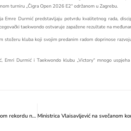
om turniru „Čigra Open 2026 E2“ održanom u Zagrebu.
Emre Durmić predstavljaju potvrdu kvalitetnog rada, discipl
ercegovački taekwondo ostvaruje zapažene rezultate na međunar
m stožeru kluba koji svojim predanim radom doprinose razvoju
ić, Emri Durmić i Taekwondo klubu „Victory“ mnogo uspjeha
Čestitka Željki Šandrk na zlatnoj medalji i državnom rekordu na WPA mitingu „Serbia Open“