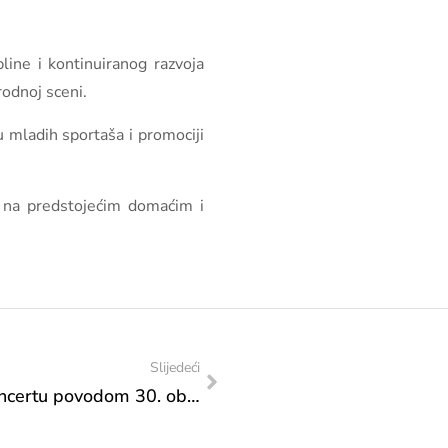
ine i kontinuiranog razvoja
odnoj sceni.
 mladih sportaša i promociji
 na predstojećim domaćim i
Slijedeći
Ministrica Vlaisavljević na svečanom koncertu povodom 30. obljetnice Glazbene škole Posušje