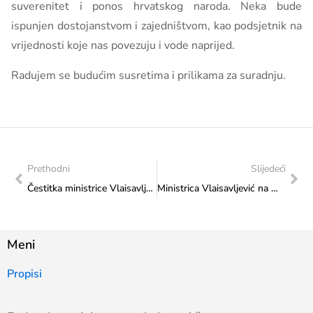
suverenitet i ponos hrvatskog naroda. Neka bude
ispunjen dostojanstvom i zajedništvom, kao podsjetnik na
vrijednosti koje nas povezuju i vode naprijed.
Radujem se budućim susretima i prilikama za suradnju.
Prethodni
Slijedeći
Čestitka ministrice Vlaisavljević HKD-u Napredak
Ministrica Vlaisavljević na manifestaciji „Noć Izviđača“ u Ljubuškom u čast rukometnom prvaku BiH i osvajaču Kupa BiH
Meni
Propisi