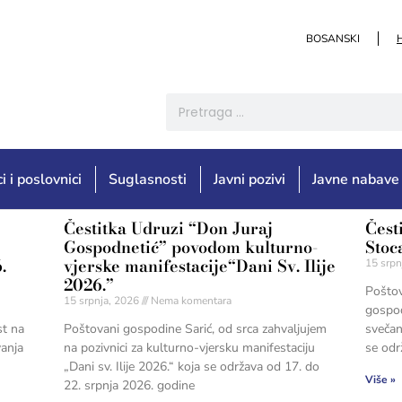
BOSANSKI
i i poslovnici
Suglasnosti
Javni pozivi
Javne nabave
Čestitka Udruzi “Don Juraj
Čest
Gospodnetić” povodom kulturno-
Stoc
.
vjerske manifestacije“Dani Sv. Ilije
15 srpn
2026.”
Poštov
15 srpnja, 2026
Nema komentara
gospod
st na
Poštovani gospodine Sarić, od srca zahvaljujem
svečan
vanja
na pozivnici za kulturno-vjersku manifestaciju
se odr
„Dani sv. Ilije 2026.“ koja se održava od 17. do
Više »
22. srpnja 2026. godine