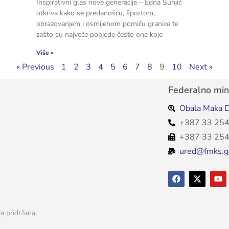
Inspirativni glas nove generacije – Edna Šunjić
otkriva kako se predanošću, športom,
obrazovanjem i osmijehom pomiču granice te
zašto su najveće pobjede često one koje
Više »
« Previous
1
2
3
4
5
6
7
8
9
10
Next »
Federalno mini
Obala Maka D
+387 33 254
+387 33 254
ured@fmks.g
a pridržana.