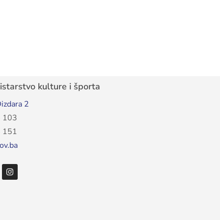
starstvo kulture i športa
izdara 2
 103
 151
ov.ba