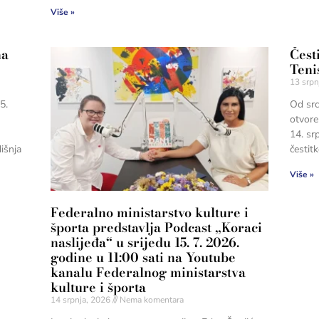
Više »
na
Čest
Teni
13 srpn
5.
Od src
otvore
14. sr
išnja
česti
Više »
Federalno ministarstvo kulture i
športa predstavlja Podcast „Koraci
naslijeđa“ u srijedu 15. 7. 2026.
godine u 11:00 sati na Youtube
kanalu Federalnog ministarstva
kulture i športa
14 srpnja, 2026
Nema komentara