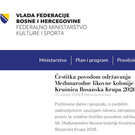
Ministarstvo
Plan i program
Pravilnic
Čestitka povodom održavanja
Međunarodne likovne kolonije
Krušnica Bosanska Krupa 2026
15 srpnja, 2026
Nema komentara
Poštovane dame i gospodo, s osobitim
zadovoljstvom upućujem iskrenu zahvalno
pozivu te srdačne čestitke povodom održa
56. Međunarodne likovne kolonije Krušnica
Bosanska Krupa 2026.