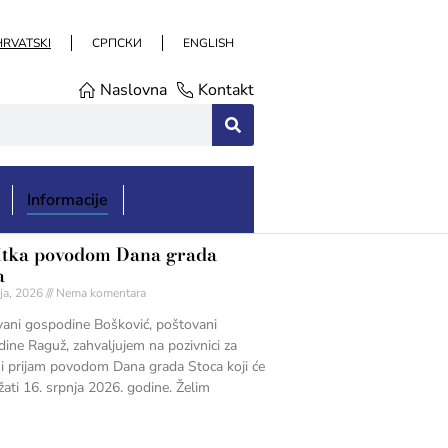
HRVATSKI
СРПСКИ
ENGLISH
Naslovna
Kontakt
Informacije
itka povodom Dana grada
a
ja, 2026
Nema komentara
ani gospodine Bošković, poštovani
ine Raguž, zahvaljujem na pozivnici za
i prijam povodom Dana grada Stoca koji će
žati 16. srpnja 2026. godine. Želim