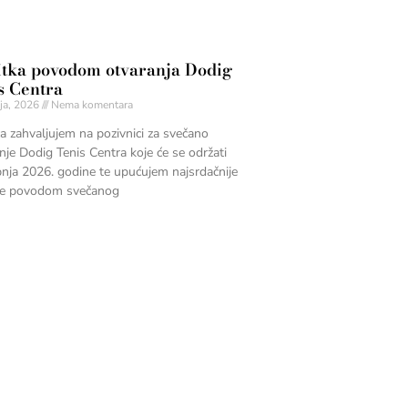
itka povodom otvaranja Dodig
s Centra
ja, 2026
Nema komentara
a zahvaljujem na pozivnici za svečano
nje Dodig Tenis Centra koje će se održati
pnja 2026. godine te upućujem najsrdačnije
tke povodom svečanog