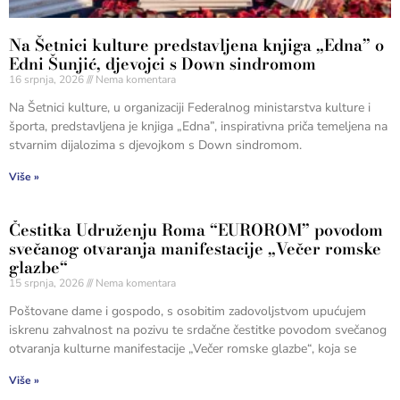
Na Šetnici kulture predstavljena knjiga „Edna” o
Edni Šunjić, djevojci s Down sindromom
16 srpnja, 2026
Nema komentara
Na Šetnici kulture, u organizaciji Federalnog ministarstva kulture i
športa, predstavljena je knjiga „Edna”, inspirativna priča temeljena na
stvarnim dijalozima s djevojkom s Down sindromom.
Više »
Čestitka Udruženju Roma “EUROROM” povodom
svečanog otvaranja manifestacije „Večer romske
glazbe“
15 srpnja, 2026
Nema komentara
Poštovane dame i gospodo, s osobitim zadovoljstvom upućujem
iskrenu zahvalnost na pozivu te srdačne čestitke povodom svečanog
otvaranja kulturne manifestacije „Večer romske glazbe“, koja se
Više »