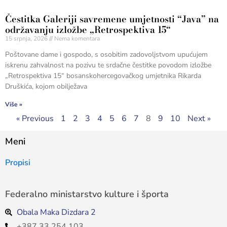
Čestitka Galeriji savremene umjetnosti “Java” na
održavanju izložbe „Retrospektiva 15“
15 srpnja, 2026
Nema komentara
Poštovane dame i gospodo, s osobitim zadovoljstvom upućujem
iskrenu zahvalnost na pozivu te srdačne čestitke povodom izložbe
„Retrospektiva 15“ bosanskohercegovačkog umjetnika Rikarda
Druškića, kojom obilježava
Više »
« Previous
1
2
3
4
5
6
7
8
9
10
Next »
Meni
Propisi
Federalno ministarstvo kulture i športa
Obala Maka Dizdara 2
+387 33 254 103