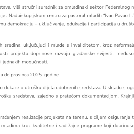
ava, viši stručni suradnik za omladinski sektor Federalnog mi
jet Nadbiskupijskom centru za pastoral mladih “Ivan Pavao II.” 
nu demokraciju – uključivanje, edukacija i participacija u društ
enih sredina, uključujući i mlade s invaliditetom, kroz nefor
nosti projekta doprinose razvoju građanske svijesti, međuso
 i jednakih mogućnosti.
jna do prosinca 2025. godine.
čio dokaze o utrošku dijela odobrenih sredstava. U skladu s u
trošku sredstava, zajedno s pratećom dokumentacijom. Krajnji
praćenjem realizacije projekata na terenu, s ciljem osiguranj
re mladima kroz kvalitetne i sadržajne programe koji doprino