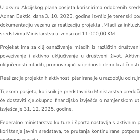
U okviru Akcijskog plana posjeta korisnicima odobrenih sredst
Adnan Bektić, dana 3. 10. 2025. godine izvršio je terenski pos
dokumentaciju vezanu za realizaciju projekta „Mladi za inkluziv
sredstvima Ministarstva u iznosu od 11.000,00 KM.
Projekat ima za cilj osnaživanje mladih iz različitih društv
povezivanje i aktivno uključivanje u društveni život. Aktiv
uključenosti mladih, promovirajući vrijednosti demokratičnosti
Realizacija projektnih aktivnosti planirana je u razdoblju od ru
Tijekom posjeta, korisnik je predstavniku Ministarstva predo
će dostaviti cjelokupno financijsko izvješće o namjenskom u
izvješća je 31. 12. 2025. godine.
Federalno ministarstvo kulture i športa nastavlja s aktivnim 
korištenja javnih sredstava, te pružanja kontinuirane potpo