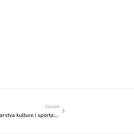
Slijedeći
Akcijski plan posjeta Federalnog ministarstva kulture i sporta: Posjet Institutu za razvoj mladih “KULT”