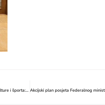
Akcijski plan posjeta Federalnog ministarstva kulture i športa: Posjet Hrvatskom narodnom kazalištu u Mostaru