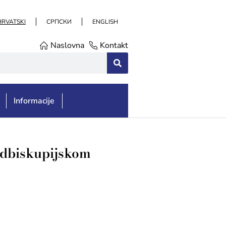
HRVATSKI
СРПСКИ
ENGLISH
Naslovna
Kontakt
Informacije
Nadbiskupijskom