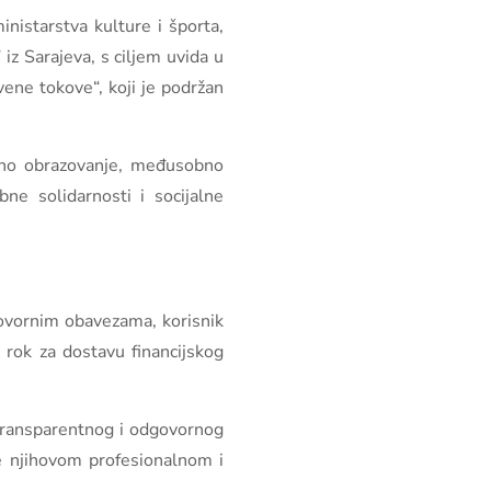
nistarstva kulture i športa,
iz Sarajeva, s ciljem uvida u
vene tokove“, koji je podržan
malno obrazovanje, međusobno
bne solidarnosti i socijalne
govornim obavezama, korisnik
 rok za dostavu financijskog
a transparentnog i odgovornog
se njihovom profesionalnom i