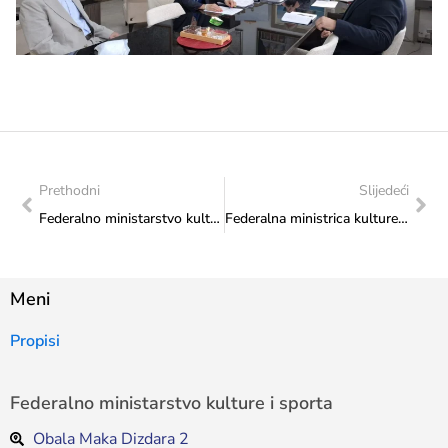
Prethodni
Slijedeći
Federalno ministarstvo kulture i sporta osiguralo 70.000 KM za obilježavanje 135 godina „La Benevolencije“
Federalna ministrica kulture i sporta Sanja Vlaisavljević potpisala ugovor sa Katoličkim bogoslovnim fakultetom Univerziteta u Sarajevu
Meni
Propisi
Federalno ministarstvo kulture i sporta
Obala Maka Dizdara 2