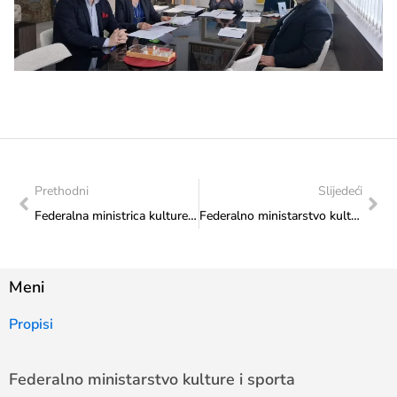
Prethodni
Slijedeći
Federalna ministrica kulture i sporta Sanja Vlaisavljević potpisala ugovor sa Udruženjem „EYELENDA“ za realizaciju projekta „Izložba XANTEA 2502“
Federalno ministarstvo kulture i sporta osiguralo 60.000 KM za projekat promocije identiteta Bošnjaka i govornika bosanskog jezika
Meni
Propisi
Federalno ministarstvo kulture i sporta