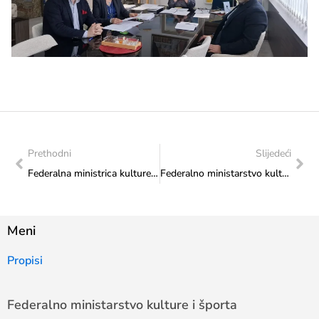
Prethodni
Slijedeći
Federalna ministrica kulture i športa Sanja Vlaisavljević potpisala ugovor s Udrugom „EYELENDA“ za realizaciju projekta „Izložba XANTEA 2502.“
Federalno ministarstvo kulture i športa osiguralo 60.000 KM za projekt promicanja identiteta Bošnjaka i govornika bosanskoga jezika
Meni
Propisi
Federalno ministarstvo kulture i športa