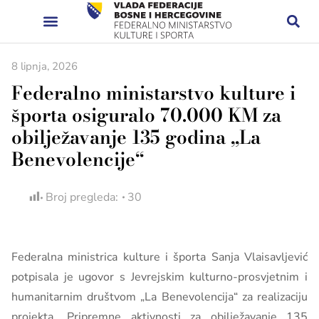
8 lipnja, 2026
Federalno ministarstvo kulture i
športa osiguralo 70.000 KM za
obilježavanje 135 godina „La
Benevolencije“
Broj pregleda:
30
Federalna ministrica kulture i športa Sanja Vlaisavljević
potpisala je ugovor s Jevrejskim kulturno-prosvjetnim i
humanitarnim društvom „La Benevolencija“ za realizaciju
projekta „Pripremne aktivnosti za obilježavanje 135