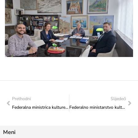
Prethodni
Slijedeći
Federalna ministrica kulture i športa Sanja Vlaisavljević potpisala ugovor s Islamskom zajednicom u Bosni i Hercegovini – Muftijstvom sarajevskim
Federalno ministarstvo kulture i športa osiguralo 70.000 KM za obilježavanje 135 godina „La Benevolencije“
Meni