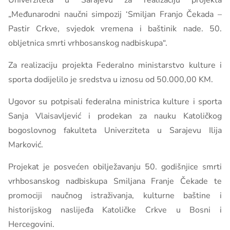
Univerziteta u Sarajevu za realizaciju projekta
„Međunarodni naučni simpozij ‘Smiljan Franjo Čekada –
Pastir Crkve, svjedok vremena i baštinik nade. 50.
obljetnica smrti vrhbosanskog nadbiskupa“.
Za realizaciju projekta Federalno ministarstvo kulture i
sporta dodijelilo je sredstva u iznosu od 50.000,00 KM.
Ugovor su potpisali federalna ministrica kulture i sporta
Sanja Vlaisavljević i prodekan za nauku Katoličkog
bogoslovnog fakulteta Univerziteta u Sarajevu Ilija
Marković.
Projekat je posvećen obilježavanju 50. godišnjice smrti
vrhbosanskog nadbiskupa Smiljana Franje Čekade te
promociji naučnog istraživanja, kulturne baštine i
historijskog naslijeđa Katoličke Crkve u Bosni i
Hercegovini.