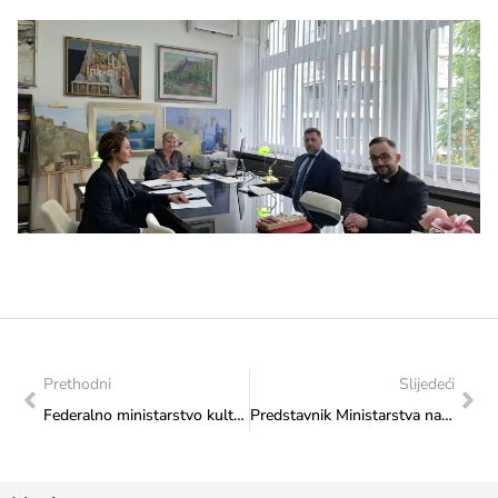
Prethodni
Slijedeći
Federalno ministarstvo kulture i sporta osiguralo 60.000 KM za projekat promocije identiteta Bošnjaka i govornika bosanskog jezika
Predstavnik Ministarstva na utrci „SARA 5K“ u Kiseljaku: Snažna podrška razvoju sporta i zajedništva