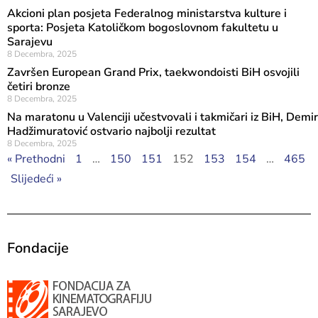
Akcioni plan posjeta Federalnog ministarstva kulture i
sporta: Posjeta Katoličkom bogoslovnom fakultetu u
Sarajevu
8 Decembra, 2025
Završen European Grand Prix, taekwondoisti BiH osvojili
četiri bronze
8 Decembra, 2025
Na maratonu u Valenciji učestvovali i takmičari iz BiH, Demir
Hadžimuratović ostvario najbolji rezultat
8 Decembra, 2025
« Prethodni
1
…
150
151
152
153
154
…
465
Slijedeći »
Fondacije