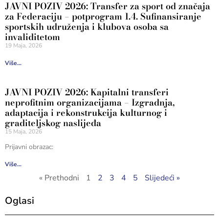
JAVNI POZIV 2026: Transfer za sport od značaja
za Federaciju – potprogram 1.4. Sufinansiranje
sportskih udruženja i klubova osoba sa
invaliditetom
19 Maja, 2026
Više...
JAVNI POZIV 2026: Kapitalni transferi
neprofitnim organizacijama – Izgradnja,
adaptacija i rekonstrukcija kulturnog i
graditeljskog naslijeđa
15 Maja, 2026
Prijavni obrazac:
Više...
« Prethodni
1
2
3
4
5
Slijedeći »
Oglasi