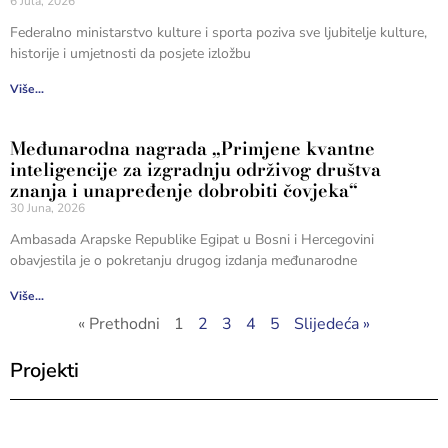
6 Jula, 2026
Federalno ministarstvo kulture i sporta poziva sve ljubitelje kulture,
historije i umjetnosti da posjete izložbu
Više...
Međunarodna nagrada „Primjene kvantne
inteligencije za izgradnju održivog društva
znanja i unapređenje dobrobiti čovjeka“
30 Juna, 2026
Ambasada Arapske Republike Egipat u Bosni i Hercegovini
obavjestila je o pokretanju drugog izdanja međunarodne
Više...
« Prethodni
1
2
3
4
5
Slijedeća »
Projekti