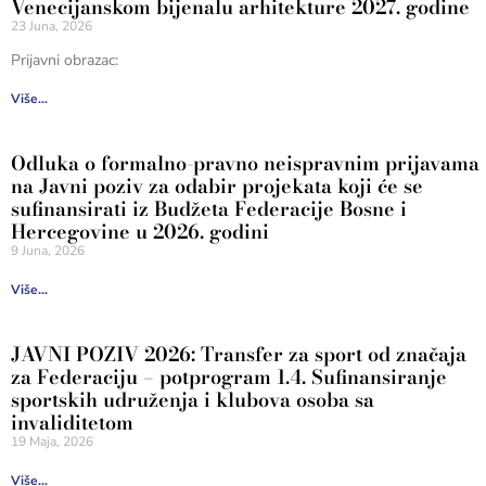
Venecijanskom bijenalu arhitekture 2027. godine
23 Juna, 2026
Prijavni obrazac:
Više...
Odluka o formalno-pravno neispravnim prijavama
na Javni poziv za odabir projekata koji će se
sufinansirati iz Budžeta Federacije Bosne i
Hercegovine u 2026. godini
9 Juna, 2026
Više...
JAVNI POZIV 2026: Transfer za sport od značaja
za Federaciju – potprogram 1.4. Sufinansiranje
sportskih udruženja i klubova osoba sa
invaliditetom
19 Maja, 2026
Više...