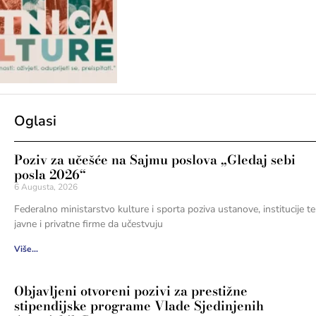
Oglasi
Poziv za učešće na Sajmu poslova „Gledaj sebi
posla 2026“
6 Augusta, 2026
Federalno ministarstvo kulture i sporta poziva ustanove, institucije te
javne i privatne firme da učestvuju
Više...
Objavljeni otvoreni pozivi za prestižne
stipendijske programe Vlade Sjedinjenih