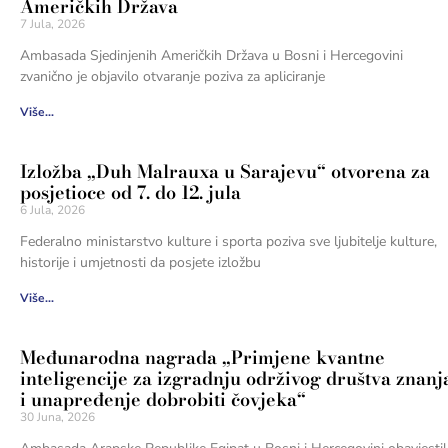
Američkih Država
7 Jula, 2026
Ambasada Sjedinjenih Američkih Država u Bosni i Hercegovini
zvanično je objavilo otvaranje poziva za apliciranje
Više...
Izložba „Duh Malrauxa u Sarajevu“ otvorena za
posjetioce od 7. do 12. jula
6 Jula, 2026
Federalno ministarstvo kulture i sporta poziva sve ljubitelje kulture,
historije i umjetnosti da posjete izložbu
Više...
Međunarodna nagrada „Primjene kvantne
inteligencije za izgradnju održivog društva znanj
i unapređenje dobrobiti čovjeka“
30 Juna, 2026