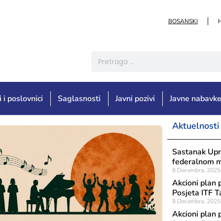
BOSANSKI
i i poslovnici
Saglasnosti
Javni pozivi
Javne nabavk
Aktuelnosti
Sastanak Upr
federalnom mi
8 Decembra, 2025
Akcioni plan 
Posjeta ITF 
8 Decembra, 2025
Akcioni plan 