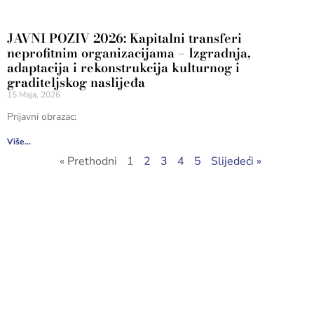
JAVNI POZIV 2026: Kapitalni transferi
neprofitnim organizacijama – Izgradnja,
adaptacija i rekonstrukcija kulturnog i
graditeljskog naslijeđa
15 Maja, 2026
Prijavni obrazac:
Više...
« Prethodni
1
2
3
4
5
Slijedeći »