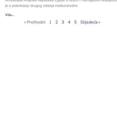
Ambasada Arapske Republike Egipat u Bosni i Hercegovini obavjestil
je o pokretanju drugog izdanja međunarodne
Više...
« Prethodni
1
2
3
4
5
Slijedeća »