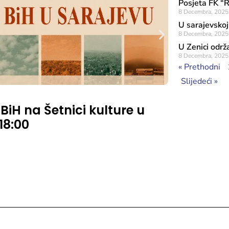
Posjeta FK “R
8 Decembra, 2025
U sarajevskoj
8 Decembra, 2025
U Zenici održ
8 Decembra, 2025
« Prethodni
Slijedeći »
Objavljeno: 7 A
 BiH na Šetnici kulture u
Rezultat
 18:00
značaja
Sufinans