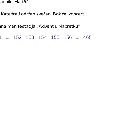
adnik“ Hadžići
 Katedrali održan svečani Božićni koncert
ana manifestacija „Advent u Napretku“
1
…
152
153
154
155
156
…
465
ugusta, 2026
i javnog poziva 2026: Transfer za ku
, Tekući transfer pojedincima, Progr
iranje mobilnosti umjetnika – Ciklus