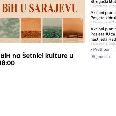
Streljački klu
8 Decembra, 2025
Akcioni plan 
Posjeta Udruž
8 Decembra, 2025
Akcioni plan 
Posjeta JU za
naslijeđa Rad
8 Decembra, 2025
Objavljeno: 7 A
« Prethodni
 BiH na Šetnici kulture u
Rezultat
Slijedeći »
 18:00
značaja
Sufinans