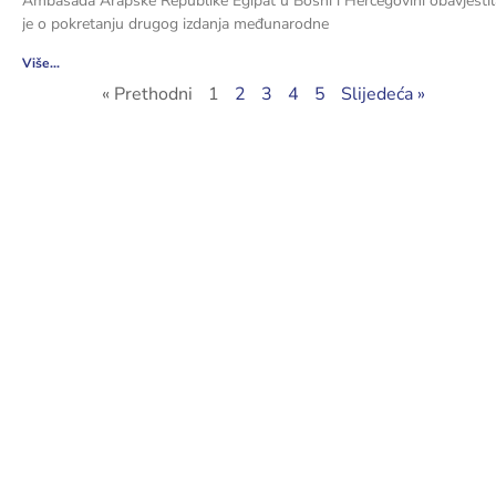
Ambasada Arapske Republike Egipat u Bosni i Hercegovini obavjestil
je o pokretanju drugog izdanja međunarodne
Više...
« Prethodni
1
2
3
4
5
Slijedeća »