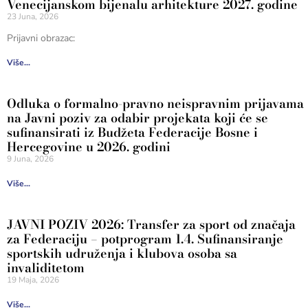
Venecijanskom bijenalu arhitekture 2027. godine
23 Juna, 2026
Prijavni obrazac:
Više...
Odluka o formalno-pravno neispravnim prijavama
na Javni poziv za odabir projekata koji će se
sufinansirati iz Budžeta Federacije Bosne i
Hercegovine u 2026. godini
9 Juna, 2026
Više...
JAVNI POZIV 2026: Transfer za sport od značaja
za Federaciju – potprogram 1.4. Sufinansiranje
sportskih udruženja i klubova osoba sa
invaliditetom
19 Maja, 2026
Više...