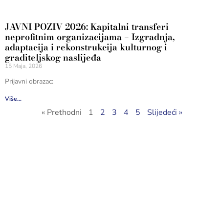
JAVNI POZIV 2026: Kapitalni transferi
neprofitnim organizacijama – Izgradnja,
adaptacija i rekonstrukcija kulturnog i
graditeljskog naslijeđa
15 Maja, 2026
Prijavni obrazac:
Više...
« Prethodni
1
2
3
4
5
Slijedeći »