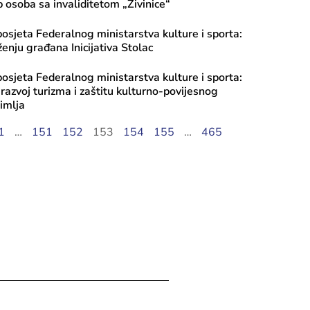
b osoba sa invaliditetom „Živinice“
posjeta Federalnog ministarstva kulture i sporta:
enju građana Inicijativa Stolac
posjeta Federalnog ministarstva kulture i sporta:
 razvoj turizma i zaštitu kulturno-povijesnog
imlja
ugusta, 2026
1
…
151
152
153
154
155
…
465
i javnog poziva 2026: Transfer za ku
, Tekući transfer pojedincima, Progr
iranje mobilnosti umjetnika – Ciklus