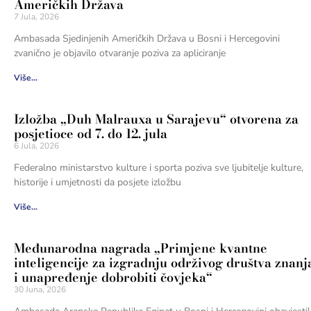
Američkih Država
7 Jula, 2026
Ambasada Sjedinjenih Američkih Država u Bosni i Hercegovini
zvanično je objavilo otvaranje poziva za apliciranje
Više...
Izložba „Duh Malrauxa u Sarajevu“ otvorena za
posjetioce od 7. do 12. jula
6 Jula, 2026
Federalno ministarstvo kulture i sporta poziva sve ljubitelje kulture,
historije i umjetnosti da posjete izložbu
Više...
Međunarodna nagrada „Primjene kvantne
inteligencije za izgradnju održivog društva znanj
i unapređenje dobrobiti čovjeka“
30 Juna, 2026