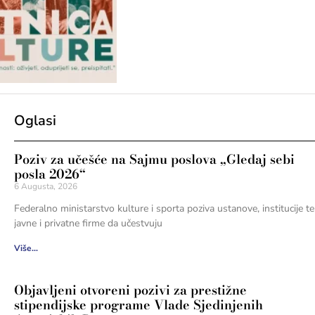
Oglasi
Poziv za učešće na Sajmu poslova „Gledaj sebi
posla 2026“
6 Augusta, 2026
Federalno ministarstvo kulture i sporta poziva ustanove, institucije te
javne i privatne firme da učestvuju
Više...
Objavljeni otvoreni pozivi za prestižne
stipendijske programe Vlade Sjedinjenih