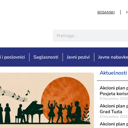
BOSANSKI
i i poslovnici
Saglasnosti
Javni pozivi
Javne nabavk
Aktuelnosti
Akcioni plan 
Posjeta koris
8 Decembra, 2025
Akcioni plan 
Grad Tuzla
8 Decembra, 2025
Akcioni plan 