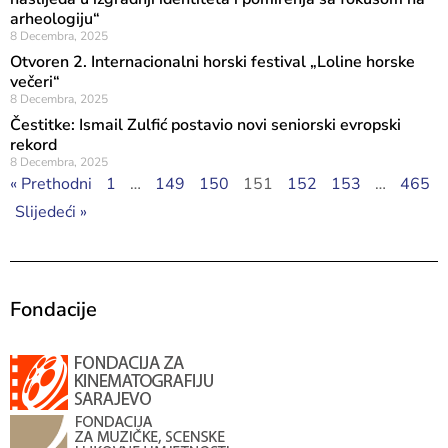
arheologiju“
8 Decembra, 2025
Otvoren 2. Internacionalni horski festival „Loline horske
večeri“
8 Decembra, 2025
Čestitke: Ismail Zulfić postavio novi seniorski evropski
rekord
8 Decembra, 2025
« Prethodni
1
…
149
150
151
152
153
…
465
Slijedeći »
Fondacije