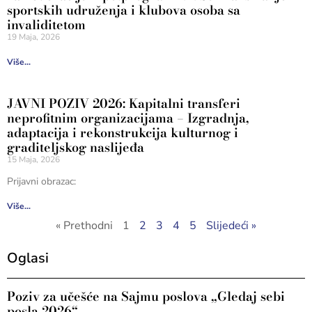
sportskih udruženja i klubova osoba sa
invaliditetom
19 Maja, 2026
Više...
JAVNI POZIV 2026: Kapitalni transferi
neprofitnim organizacijama – Izgradnja,
adaptacija i rekonstrukcija kulturnog i
graditeljskog naslijeđa
15 Maja, 2026
Prijavni obrazac:
Više...
« Prethodni
1
2
3
4
5
Slijedeći »
Oglasi
Poziv za učešće na Sajmu poslova „Gledaj sebi
posla 2026“