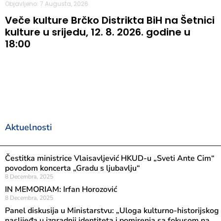
Objavljeno: 7 Augusta, 2026
Veče kulture Brčko Distrikta BiH na Šetnici
kulture u srijedu, 12. 8. 2026. godine u
18:00
Aktuelnosti
Čestitka ministrice Vlaisavljević HKUD-u „Sveti Ante Cim“
povodom koncerta „Gradu s ljubavlju“
8 Decembra, 2025
IN MEMORIAM: Irfan Horozović
8 Decembra, 2025
Panel diskusija u Ministarstvu: „Uloga kulturno-historijskog
naslijeđa u izgradnji identiteta i pomirenja sa fokusom na