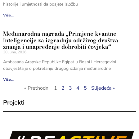
historije i umjetnosti da posjete izložbu
Više...
Međunarodna nagrada „Primjene kvantne
inteligencije za izgradnju održivog društva
znanja i unapređenje dobrobiti čovjeka“
30 Juna, 2026
Ambasada Arapske Republike Egipat u Bosni i Hercegovini
obavjestila je o pokretanju drugog izdanja međunarodne
Više...
« Prethodni
1
2
3
4
5
Slijedeća »
Projekti