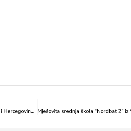
Ismail Zulfić, paraplivački reprezentativac Bosne i Hercegovine oborio je europski rekord u seniorskoj kategoriji: Bravo Ismaile, ponosni smo!