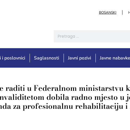
BOSANSKI
i i poslovnici
Saglasnosti
Javni pozivi
Javne nabavk
e raditi u Federalnom ministarstvu ku
 invaliditetom dobila radno mjesto u
nda za profesionalnu rehabilitaciju i