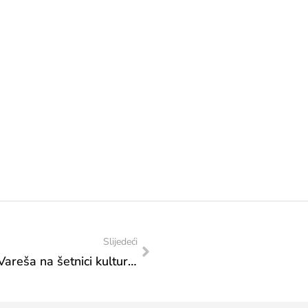
Slijedeći
Mješovita srednja škola “Nordbat 2” iz Vareša na šetnici kulture 5. 6. 2024. godine