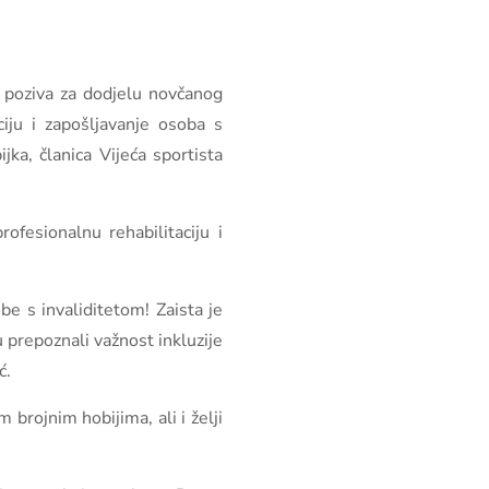
g poziva za dodjelu novčanog
iju i zapošljavanje osoba s
jka, članica Vijeća sportista
ofesionalnu rehabilitaciju i
be s invaliditetom! Zaista je
u prepoznali važnost inkluzije
ć.
 brojnim hobijima, ali i želji