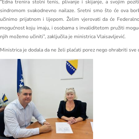
“Edna trenira stolni tenis, plivanje i skijanje, a svojim 
sindromom svakodnevno nailaze. Sretni smo što će ova borbe
učinimo prijatnom i lijepom. Želim vjerovati da će Federalno 
mogućnost koju imaju, i osobama s invaliditetom pružiti moguć
njih možemo učiniti”, zaključila je ministrica Vlaisavljević.
Ministrica je dodala da ne želi plaćati porez nego ohrabriti sv