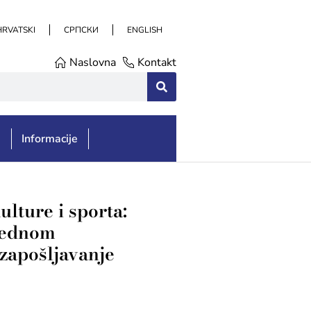
HRVATSKI
СРПСКИ
ENGLISH
Naslovna
Kontakt
e
Informacije
lture i sporta:
 jednom
 zapošljavanje