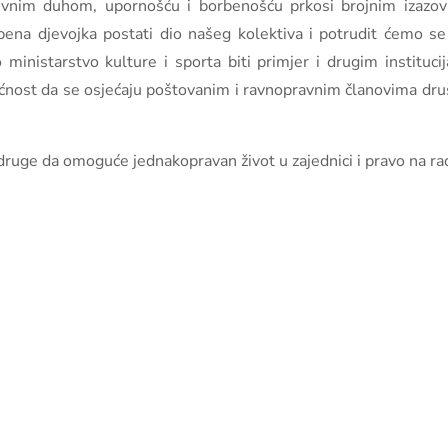
pozitivnim duhom, upornošću i borbenošću prkosi brojnim iza
na djevojka postati dio našeg kolektiva i potrudit ćemo se
ministarstvo kulture i sporta biti primjer i drugim instituci
nost da se osjećaju poštovanim i ravnopravnim članovima društ
e druge da omoguće jednakopravan život u zajednici i pravo na r