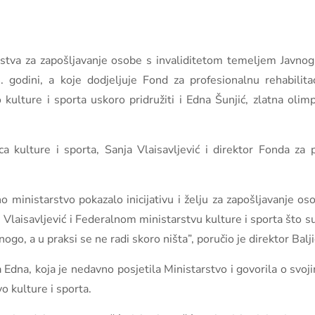
dstva za zapošljavanje osobe s invaliditetom temeljem Javno
godini, a koje dodjeljuje Fond za profesionalnu rehabilitac
ulture i sporta uskoro pridružiti i Edna Šunjić, zlatna olimpi
kulture i sporta, Sanja Vlaisavljević i direktor Fonda za pr
o ministarstvo pokazalo inicijativu i želju za zapošljavanje oso
i Vlaisavljević i Federalnom ministarstvu kulture i sporta što s
go, a u praksi se ne radi skoro ništa”, poručio je direktor Balji
a Edna, koja je nedavno posjetila Ministarstvo i govorila o svojim
o kulture i sporta.