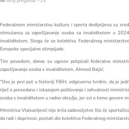
Broj pregleda:
15
Federalnom ministarstvu kulture i sporta dodijeljena su sre
stimulansa za zapošljavanje osoba sa invaliditetom u 2024. 
invaliditetom. Stoga će se kolektivu Federalnog ministarstvo k
Evropske specijalne olimpijade.
Tim povodom, danas su ugovor potpisali federalna ministrica 
zapošljavanje osoba s invaliditetom, Ahmed Baljić.
“Ovo je prvi put u historiji FBiH, odgovorno tvrdim, da je jedn
riječ o presedanu i iskazujem poštovanje i zahvalnost ministric
osoba s invaliditetom u radno okružje, jer svi o tome govore mno
Ministrica Vlaisavljević nije krila zadovoljstvo što će sportašic
da radi i doprinosi, postati dio kolektiva Federalnog ministarstv