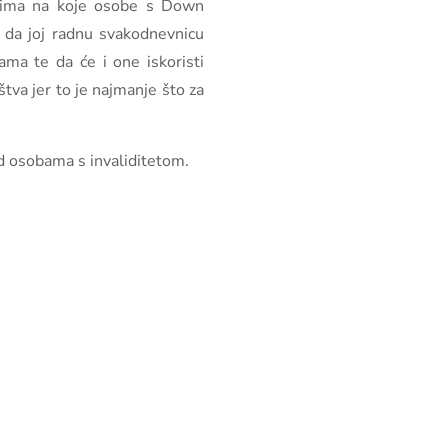
zovima na koje osobe s Down
 da joj radnu svakodnevnicu
jama te da će i one iskoristi
va jer to je najmanje što za
ad osobama s invaliditetom.