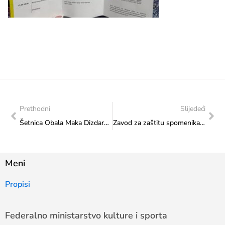
Prethodni
Slijedeći
Šetnica Obala Maka Dizdara: Svečani doček Ministarstva za našeg zlatnog dječaka, Ismaila Barlova
Zavod za zaštitu spomenika: Aktivnosti obnove Hotela “Neretva”
Meni
Propisi
Federalno ministarstvo kulture i sporta