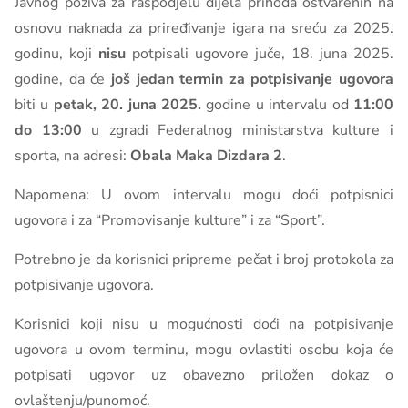
Javnog poziva za raspodjelu dijela prihoda ostvarenih na
osnovu naknada za priređivanje igara na sreću za 2025.
godinu, koji
nisu
potpisali ugovore juče, 18. juna 2025.
godine, da će
još jedan termin za potpisivanje ugovora
biti u
petak, 20. juna 2025.
godine u intervalu od
11:00
do 13:00
u zgradi Federalnog ministarstva kulture i
sporta, na adresi:
Obala Maka Dizdara 2
.
Napomena: U ovom intervalu mogu doći potpisnici
ugovora i za “Promovisanje kulture” i za “Sport”.
Potrebno je da korisnici pripreme pečat i broj protokola za
potpisivanje ugovora.
Korisnici koji nisu u mogućnosti doći na potpisivanje
ugovora u ovom terminu, mogu ovlastiti osobu koja će
potpisati ugovor uz obavezno priložen dokaz o
ovlaštenju/punomoć.