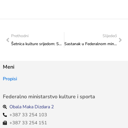
Prethodni
Slijedeći
Šetnica kulture srijedom: Susret sa zajednicom bez barijera
Sastanak u Federalnom ministarstvu kulture i sporta sa predstavnicama SFK Sarajevo 2000
Meni
Propisi
Federalno ministarstvo kulture i sporta
Obala Maka Dizdara 2
+387 33 254 103
+387 33 254 151