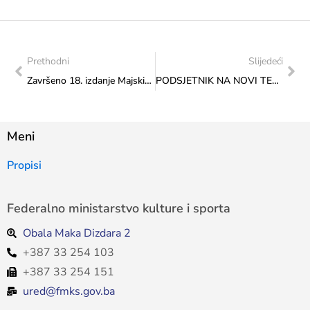
Prethodni
Slijedeći
Završeno 18. izdanje Majskih muzičkih svečanosti: Proslavljeno 70 godina Muzičke akademije
PODSJETNIK NA NOVI TERMIN ZA POTPISIVANJE UGOVORA! Javni poziv za raspodjelu dijela prihoda ostvarenih na osnovu naknada za priređivanje igara na sreću
Meni
Propisi
Federalno ministarstvo kulture i sporta
Obala Maka Dizdara 2
+387 33 254 103
+387 33 254 151
ured@fmks.gov.ba