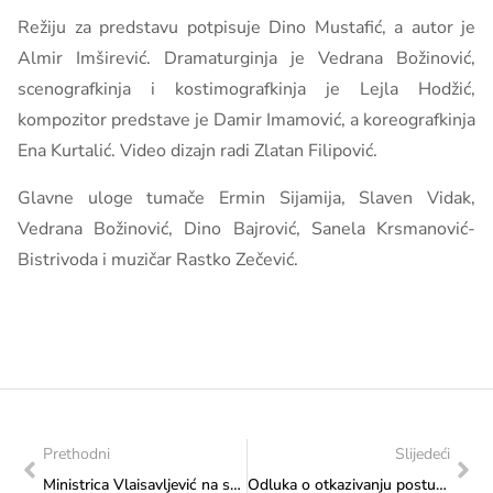
Režiju za predstavu potpisuje Dino Mustafić, a autor je
Almir Imširević. Dramaturginja je Vedrana Božinović,
scenografkinja i kostimografkinja je Lejla Hodžić,
kompozitor predstave je Damir Imamović, a koreografkinja
Ena Kurtalić. Video dizajn radi Zlatan Filipović.
Glavne uloge tumače Ermin Sijamija, Slaven Vidak,
Vedrana Božinović, Dino Bajrović, Sanela Krsmanović-
Bistrivoda i muzičar Rastko Zečević.
Prethodni
Slijedeći
Ministrica Vlaisavljević na sastanku s predstavnicima Hrvatske glazbe Mostar
Odluka o otkazivanju postupka javne nabavke