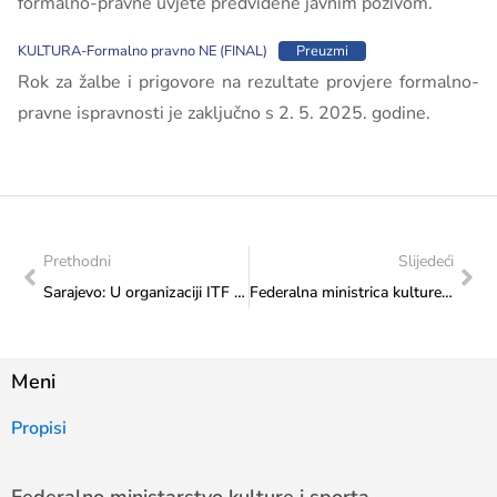
formalno-pravne uvjete predviđene javnim pozivom.
KULTURA-Formalno pravno NE (FINAL)
Preuzmi
Rok za žalbe i prigovore na rezultate provjere formalno-
pravne ispravnosti je zaključno s 2. 5. 2025. godine.
Prethodni
Slijedeći
Sarajevo: U organizaciji ITF Taekwondo saveza Federacije Bosne i Hercegovine danas je otvoreno Evropsko ITF Taekwondo prvenstvo za juniore i seniore
Federalna ministrica kulture i sporta Sanja Vlaisavljević otvorila međunarodnu kulturnu manifestaciju Mostarsko proljeće 2025.
Meni
Propisi