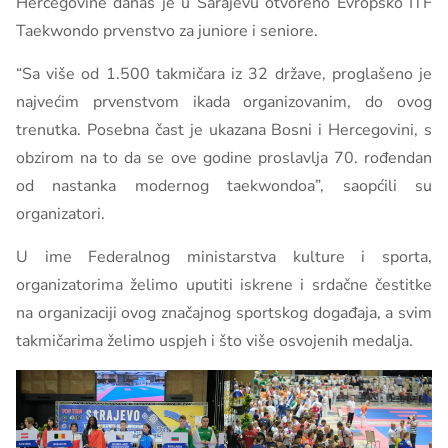
Hercegovine danas je u Sarajevu otvoreno Evropsko ITF
Taekwondo prvenstvo za juniore i seniore.
“Sa više od 1.500 takmičara iz 32 države, proglašeno je
najvećim prvenstvom ikada organizovanim, do ovog
trenutka. Posebna čast je ukazana Bosni i Hercegovini, s
obzirom na to da se ove godine proslavlja 70. rođendan
od nastanka modernog taekwondoa”, saopćili su
organizatori.
U ime Federalnog ministarstva kulture i sporta,
organizatorima želimo uputiti iskrene i srdačne čestitke
na organizaciji ovog značajnog sportskog događaja, a svim
takmičarima želimo uspjeh i što više osvojenih medalja.