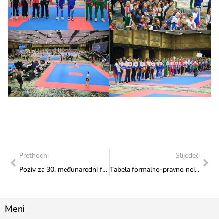
Prethodni
Slijedeći
Poziv za 30. međunarodni festival knjige u Budimpeštu
Tabela formalno-pravno neispravnih prijava za Javni poziv – sredstva ostvarena na osnovu naknada za priređivanje igara na sreću – Promovisanje kulture
Meni