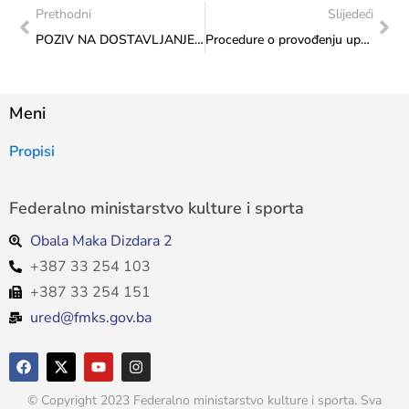
Prethodni
Slijedeći
POZIV NA DOSTAVLJANJE KOMENTARA NA NACRT UREDBE O OSNIVANJU SAVJETA ZA MLADE FEDERACIJE BOSNE I HERCEGOVINE
Procedure o provođenju upravljanja rizicima u Federalnom ministarstvu kulture i sporta
Meni
Propisi
Federalno ministarstvo kulture i sporta
Obala Maka Dizdara 2
+387 33 254 103
+387 33 254 151
ured@fmks.gov.ba
© Copyright 2023 Federalno ministarstvo kulture i sporta. Sva