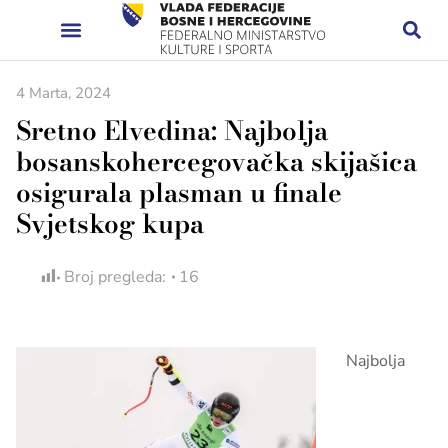
4 Marta, 2024
Sretno Elvedina: Najbolja
bosanskohercegovačka skijašica
osigurala plasman u finale
Svjetskog kupa
Broj pregleda:
16
Najbolja