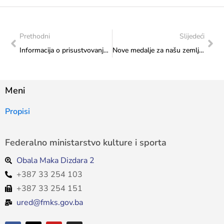
Prethodni
Slijedeći
Informacija o prisustvovanju konstituirajućoj i Prvoj sjednici Upravnog odbora Fondacije za kinematografiju
Nove medalje za našu zemlju na Evropskom judo kupu za juniore “Sarajevo 2024”: Čestitke Sofiji Pajić, Lani Bjelica, Lazaru Ždrale i Vidaku Maljeviću
Meni
Propisi
Federalno ministarstvo kulture i sporta
Obala Maka Dizdara 2
+387 33 254 103
+387 33 254 151
ured@fmks.gov.ba