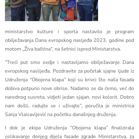
ministarstvo kulture i sporta nastavilo je program
obilježavanja Dana evropskog nasljeđa 2023. godine pod
motom „Živa baština“, na šetnici ispred Ministarstva.
“Treći put smo ovdje i nastavljamo obilježavanje Dana
evropskog naslijeđa. Pozdravite za početak sjajne ljude iz
Udruženja “Obojena klapa” koji su krivci što naša fasada
dobiva potpuno nove obrise. Nadamo se da ćemo, već do
narednog susreta, vidjeti jedan sjajan, novi kolorit. Dobro
nam došli, radujte se i uživajte”, poručila je ministrica
Sanja Vlaisavljević na početku današnjeg druženja.
I dok je ekipa Udruženja “Obojena klapa” finalizirala
oslikavanje donjeg dijela fasade zgrade Ministarstva, za