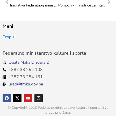
Inicijativa Federalnog ministarstva kulture i sporta: Po prvi put pokrenuta izrada Strategije za mlade Federacije BiH!
Pomoćnik ministrice za mlade Adis Salkić sudjelovao na Forumu Ministarstva civilnih poslova BiH i međunarodnih partnerskih organizacija
Meni
Propisi
Federalno ministarstvo kulture i sporta
Obala Maka Dizdara 2
+387 33 254 103
+387 33 254 151
ured@fmks.gov.ba
© Copyright 2023 Federalno ministarstvo kulture i sporta. Sva
prava pridržana.