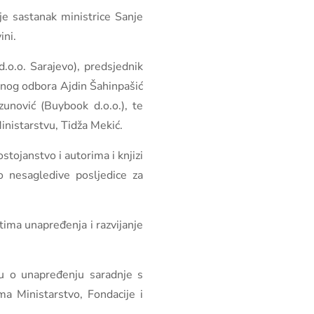
je sastanak ministrice Sanje
ini.
.o.o. Sarajevo), predsjednik
avnog odbora Ajdin Šahinpašić
unović (Buybook d.o.o.), te
Ministarstvu, Tidža Mekić.
stojanstvo i autorima i knjizi
o nesagledive posljedice za
tima unapređenja i razvijanje
eju o unapređenju saradnje s
ma Ministarstvo, Fondacije i