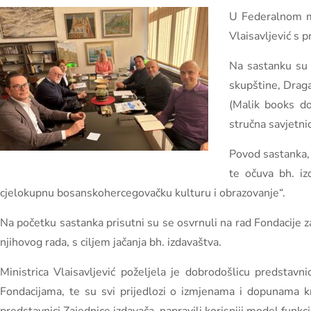
U Federalnom mi
Vlaisavljević s 
Na sastanku su 
skupštine, Draga
(Malik books do
stručna savjetnic
Povod sastanka, k
te očuva bh. iz
cjelokupnu bosanskohercegovačku kulturu i obrazovanje“.
Na početku sastanka prisutni su se osvrnuli na rad Fondacije z
njihovog rada, s ciljem jačanja bh. izdavaštva.
Ministrica Vlaisavljević poželjela je dobrodošlicu predstavn
Fondacijama, te su svi prijedlozi o izmjenama i dopunama kri