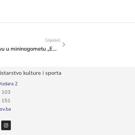
Slijedeći
Džindo i Blažević o Evropskom prvenstvu u mininogometu „EMF Euro 2024 Sarajevo“
starstvo kulture i sporta
izdara 2
 103
 151
ov.ba