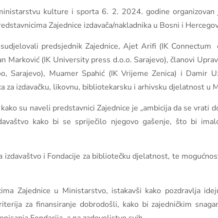
nistarstvu kulture i sporta 6. 2. 2024. godine organizovan 
predstavnicima Zajednice izdavača/nakladnika u Bosni i Hercegov
sudjelovali predsjednik Zajednice, Ajet Arifi (IK Connectum d
n Marković (IK University press d.o.o. Sarajevo), članovi Upr
o, Sarajevo), Muamer Spahić (IK Vrijeme Zenica) i Damir Uz
a za izdavačku, likovnu, bibliotekarsku i arhivsku djelatnost u 
ako su naveli predstavnici Zajednice je „ambicija da se vrati do
davaštvo kako bi se spriječilo njegovo gašenje, što bi imal
a izdavaštvo i Fondacije za bibliotečku djelatnost, te mogućnos
icima Zajednice u Ministarstvo, istakavši kako pozdravlja id
terija za finansiranje dobrodošli, kako bi zajedničkim snaga