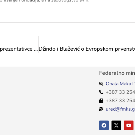
ionisanja Fondacija, a na zadovoljstvo svih.
Prijem ministrice Vlaisavljević za paraplivačke reprezentativce Zulfića i Barlova: 2023. godina je godina za pamćenje
Federalno mini
Obala Maka D
+387 33 254
+387 33 254
ured@fmks.g