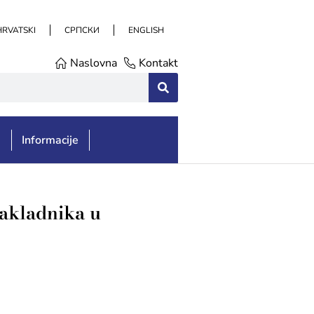
HRVATSKI
СРПСКИ
ENGLISH
Naslovna
Kontakt
e
Informacije
nakladnika u