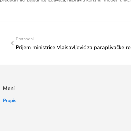
predstavnici Zajednice izdavača, napravili korisniji model funkc
Prethodni
Meni
Propisi